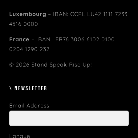
Luxembourg
– IBAN: CCPL LU42 1111 7233
4516 0000
France
– IBAN : FR76 3006 6102 0100
0204 1290 232
© 2026 Stand Speak Rise Up!
\ NEWSLETTER
Email Address
Langue