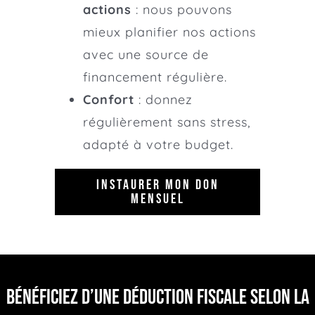
actions
: nous pouvons
mieux planifier nos actions
avec une source de
financement régulière.
Confort
: donnez
régulièrement sans stress,
adapté à votre budget.
INSTAURER MON DON
MENSUEL
Bénéficiez d’une déduction fiscale selon la