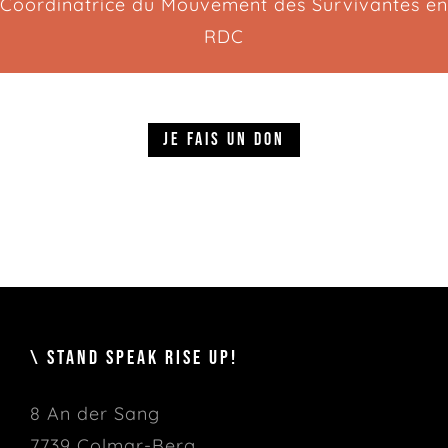
Coordinatrice du Mouvement des Survivantes en
RDC
JE FAIS UN DON
\ STAND SPEAK RISE UP!
8 An der Sang
7739 Colmar-Berg