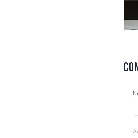
CO
N
A