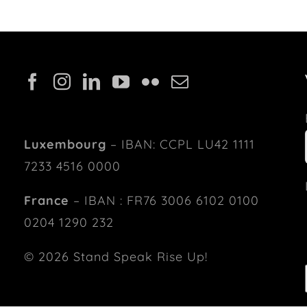
Luxembourg
– IBAN: CCPL LU42 1111
7233 4516 0000
France
– IBAN : FR76 3006 6102 0100
0204 1290 232
© 2026 Stand Speak Rise Up!