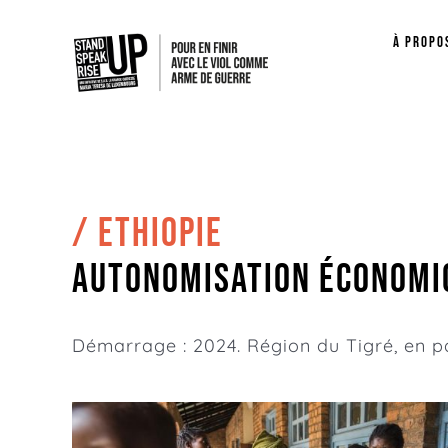
Passer
à propo
au
contenu
/ ETHIOPIE
Autonomisation économiq
Démarrage : 2024. Région du Tigré, en 