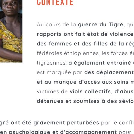
CONTEXTE
Au cours de la
guerre du Tigré
, q
rapports ont fait état de violenc
des femmes et des filles de la ré
fédérales éthiopiennes, les forces é
tigréennes,
a également entraîné 
est marquée par
des déplacements
et au manque d’accès aux soins 
victimes de
viols collectifs, d’abu
détenues et soumises à des sévic
Tigré ont été gravement perturbées
par le confl
en psychologique et d’accompagnement
pour l