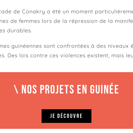
tade de Conakry a été un moment particulièreme
ines de femmes lors de la répression de la manif
es durables.
emmes guinéennes sont confrontées à des niveaux 
. Des lois contre ces violences existent, mais leu
\ NOS PROJETS EN GUINÉE
JE DÉCOUVRE