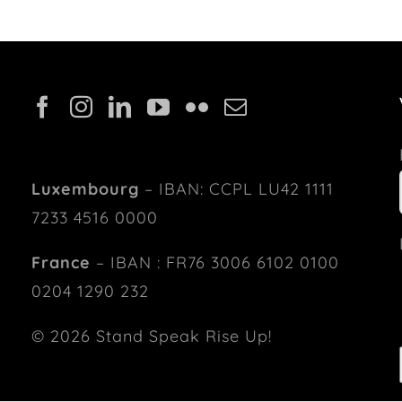
Luxembourg
– IBAN: CCPL LU42 1111
7233 4516 0000
France
– IBAN : FR76 3006 6102 0100
0204 1290 232
© 2026 Stand Speak Rise Up!