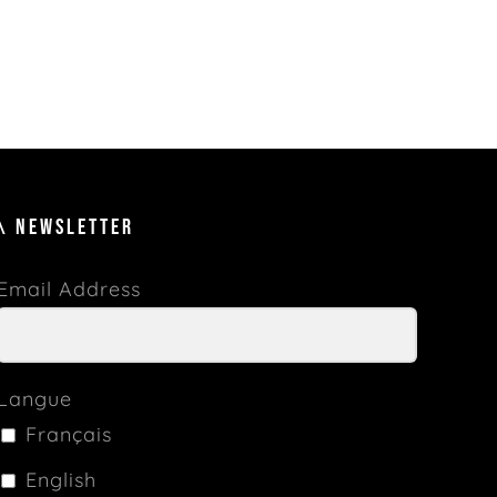
\ NEWSLETTER
Email Address
Langue
Français
English