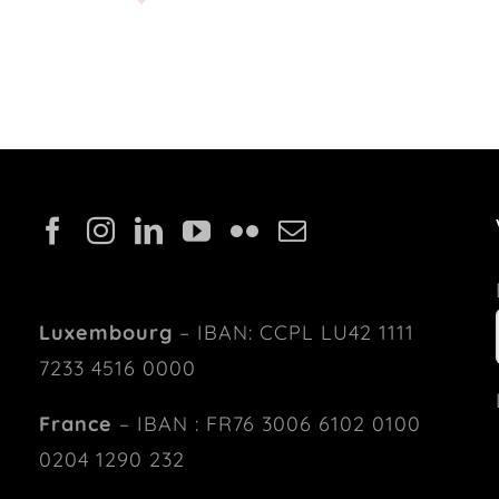
Luxembourg
– IBAN: CCPL LU42 1111
7233 4516 0000
France
– IBAN : FR76 3006 6102 0100
0204 1290 232