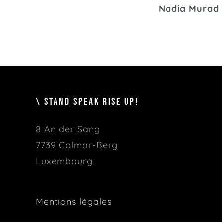
Nadia Murad
\ STAND SPEAK RISE UP!
8 An der Sang
7739 Colmar-Berg
Luxembourg
Mentions légales