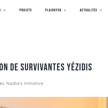
s
Projets
plaidoyer
Actualités
on de survivantes Yézidis
vec
Nadia’s Initiative