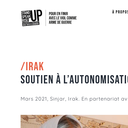
Passer
à propo
au
contenu
/IRAK
Soutien à l’autonomisati
Mars 2021, Sinjar, Irak. En partenariat a