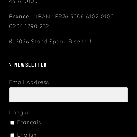
4516 0000
France
– IBAN : FR76 3006 6102 0100
0204 1290 232
© 2026 Stand Speak Rise Up!
\ NEWSLETTER
Email Address
Langue
Français
English