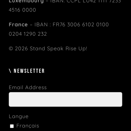
Luxembourg
– IBAN: CCPL LU42 1111 7233
4516 0000
France
– IBAN : FR76 3006 6102 0100
0204 1290 232
© 2026 Stand Speak Rise Up!
\ NEWSLETTER
Email Address
Langue
Français